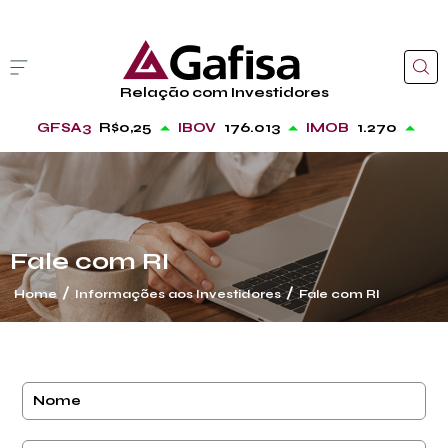
Relação com Investidores
GFSA3
R$0,25
IBOV
176.013
IMOB
1.270
Fale com RI
/
/
Home
Informações aos Investidores
Fale com RI
cancelar