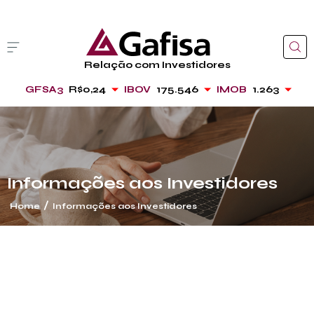
Relação com Investidores
GFSA3
R$0,24
IBOV
175.546
IMOB
1.263
cancelar
Informações aos Investidores
/
Home
Informações aos Investidores